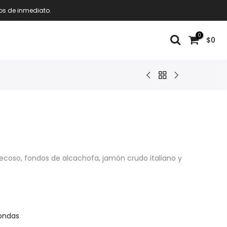
os de inmediato.
0
$0
coso, fondos de alcachofa, jamón crudo italiano y
ondas