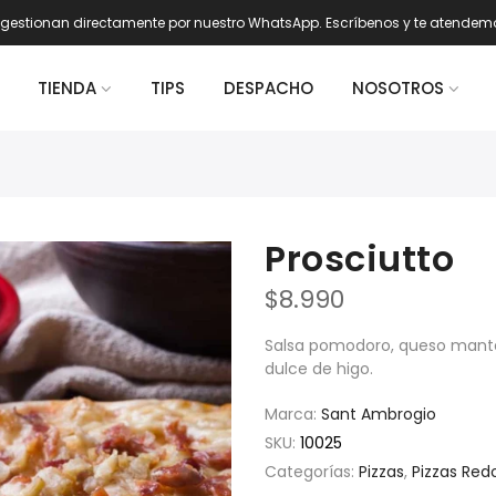
gestionan directamente por nuestro WhatsApp. Escríbenos y te atendem
TIENDA
TIPS
DESPACHO
NOSOTROS
Prosciutto
$8.990
Salsa pomodoro, queso mante
dulce de higo.
Marca:
Sant Ambrogio
SKU:
10025
Categorías:
Pizzas
,
Pizzas Red